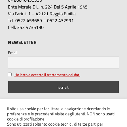
Ente Morale D.L. n. 224 Del 5 Aprile 1945
Via Farini, 1 – 42121 Reggio Emilia
Tel. 0522 453689 – 0522 432991
Cell. 353 4735190
NEWSLETTER
Email
Ho letto e accetto il trattamento dei dati
SEGUICI SU
Il sito usa cookie per facilitare la navigazione ricordando le
preferenze e le precedenti visite degli utenti. NON sono usati
cookie di profilazione.
Sono utilizzati soltanto cookie tecnici, di terze parti per