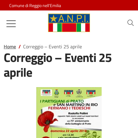
Salta al contenuto
Comune di Reggio nell'Emilia
Associazione Nazionale Partigiani d
Home
Correggio – Eventi 25 aprile
Correggio – Eventi 25
aprile