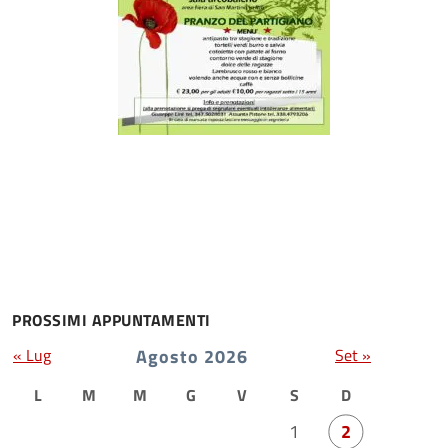
PROSSIMI APPUNTAMENTI
« Lug
Agosto 2026
Set »
L
M
M
G
V
S
D
1
2