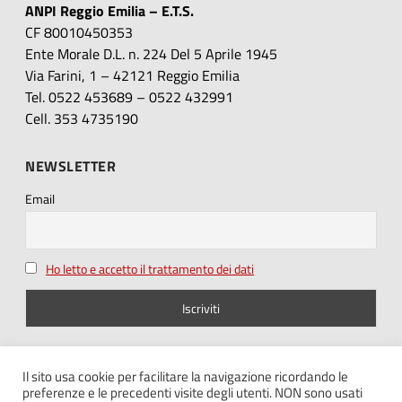
ANPI Reggio Emilia – E.T.S.
CF 80010450353
Ente Morale D.L. n. 224 Del 5 Aprile 1945
Via Farini, 1 – 42121 Reggio Emilia
Tel. 0522 453689 – 0522 432991
Cell. 353 4735190
NEWSLETTER
Email
Ho letto e accetto il trattamento dei dati
SEGUICI SU
Il sito usa cookie per facilitare la navigazione ricordando le
preferenze e le precedenti visite degli utenti. NON sono usati