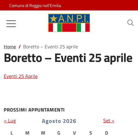
Salta al contenuto
Comune di Reggio nell'Emilia
Associazione Nazionale Partigiani d
Home
Boretto – Eventi 25 aprile
Boretto – Eventi 25 aprile
Eventi 25 Aprile
PROSSIMI APPUNTAMENTI
« Lug
Agosto 2026
Set »
L
M
M
G
V
S
D