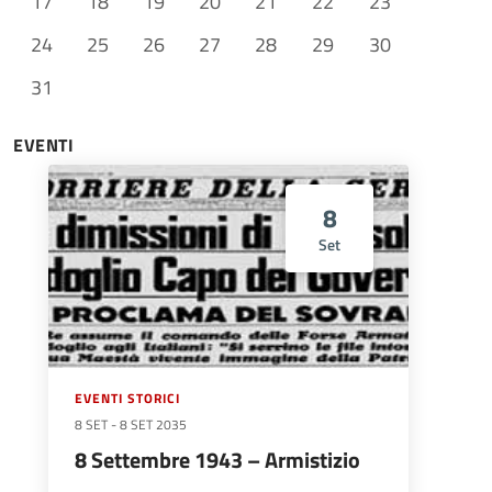
17
18
19
20
21
22
23
24
25
26
27
28
29
30
31
EVENTI
8
Set
EVENTI STORICI
8 SET
-
8 SET 2035
8 Settembre 1943 – Armistizio