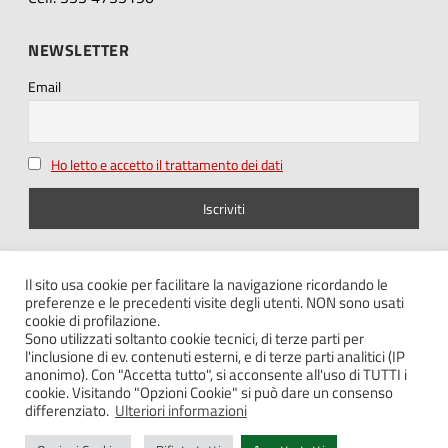
NEWSLETTER
Email
Ho letto e accetto il trattamento dei dati
SEGUICI SU
Il sito usa cookie per facilitare la navigazione ricordando le
preferenze e le precedenti visite degli utenti. NON sono usati
cookie di profilazione.
Sono utilizzati soltanto cookie tecnici, di terze parti per
l'inclusione di ev. contenuti esterni, e di terze parti analitici (IP
anonimo). Con "Accetta tutto", si acconsente all'uso di TUTTI i
cookie. Visitando "Opzioni Cookie" si può dare un consenso
Note legali – Privacy
differenziato.
Ulteriori informazioni
Cookie policy