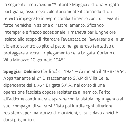
la seguente motivazioni: “Aiutante Maggiore di una Brigata
partigiana, assumeva volontariamente il comando di un
reparto impegnato in aspro combattimento contro rilevanti
forze nemiche in azione di rastrellamento. Sfidando
intemperie e freddo eccezionale, rimaneva per lunghe ore
isolato allo scopo di ritardare l’avanzata dell’avversario e in un
violento scontro colpito al petto nel generoso tentativo di
proteggere ancora il ripiegamento della brigata. Coriano di
Villa Minozzo 10 gennaio 1945.”
Spaggiari Delmino
(Carlino) cl. 1921 – Arruolato il 10-8-1944.
Appartenente al 2° Distaccamento S.A.P. di Villa Cella,
dipendente della 76^ Brigata S.A.P., nel corso di una
operazione fascista oppose resistenza al nemico. Ferito
all’addome continuava a sparare con la pistola ingiungendo ai
suoi compagni di salvarsi. Vista poi inutile ogni ulteriore
resistenza per mancanza di munizioni, si suicidava anziché
darsi prigioniero.