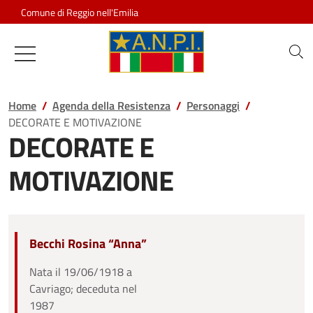
Salta al contenuto
Comune di Reggio nell'Emilia
Associazione Nazionale Partigiani d
Home
Agenda della Resistenza
Personaggi
DECORATE E MOTIVAZIONE
DECORATE E
MOTIVAZIONE
Becchi Rosina “Anna”
Nata il 19/06/1918 a
Cavriago; deceduta nel
1987