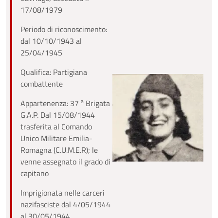
17/08/1979
Periodo di riconoscimento:
dal 10/10/1943 al
25/04/1945
Qualifica: Partigiana
combattente
a
Appartenenza: 37
Brigata
G.A.P. Dal 15/08/1944
trasferita al Comando
Unico Militare Emilia-
Romagna (C.U.M.E.R); le
venne assegnato il grado di
capitano
Imprigionata nelle carceri
nazifasciste dal 4/05/1944
al 30/05/1944