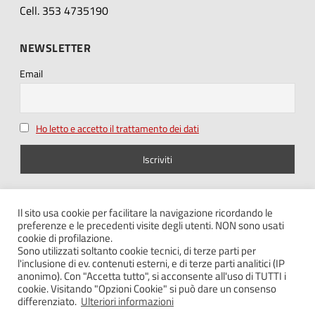
Cell. 353 4735190
NEWSLETTER
Email
Ho letto e accetto il trattamento dei dati
SEGUICI SU
Il sito usa cookie per facilitare la navigazione ricordando le
preferenze e le precedenti visite degli utenti. NON sono usati
cookie di profilazione.
Sono utilizzati soltanto cookie tecnici, di terze parti per
l'inclusione di ev. contenuti esterni, e di terze parti analitici (IP
anonimo). Con "Accetta tutto", si acconsente all'uso di TUTTI i
cookie. Visitando "Opzioni Cookie" si può dare un consenso
Note legali – Privacy
differenziato.
Ulteriori informazioni
Cookie policy