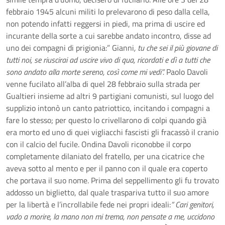
febbraio 1945 alcuni militi lo prelevarono di peso dalla cella,
non potendo infatti reggersi in piedi, ma prima di uscire ed
incurante della sorte a cui sarebbe andato incontro, disse ad
uno dei compagni di prigionia:” Gianni
, tu che sei il più giovane di
tutti noi, se riuscirai ad uscire vivo di qua, ricordati e dì a tutti che
sono andato alla morte sereno, così come mi vedi”.
Paolo Davoli
venne fucilato all’alba di quel 28 febbraio sulla strada per
Gualtieri insieme ad altri 9 partigiani comunisti, sul luogo del
supplizio intonò un canto patriottico, incitando i compagni a
fare lo stesso; per questo lo crivellarono di colpi quando già
era morto ed uno di quei vigliacchi fascisti gli fracassò il cranio
con il calcio del fucile. Ondina Davoli riconobbe il corpo
completamente dilaniato del fratello, per una cicatrice che
aveva sotto al mento e per il panno con il quale era coperto
che portava il suo nome. Prima del seppellimento gli fu trovato
addosso un biglietto, dal quale traspariva tutto il suo amore
per la libertà e l’incrollabile fede nei propri ideali:
” Cari genitori,
vado a morire, la mano non mi trema, non pensate a me, uccidono