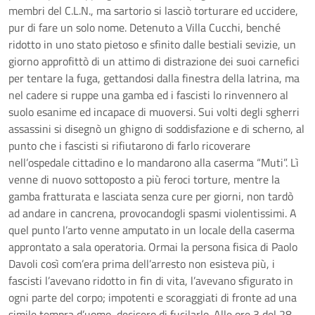
membri del C.L.N., ma sartorio si lasciò torturare ed uccidere,
pur di fare un solo nome. Detenuto a Villa Cucchi, benché
ridotto in uno stato pietoso e sfinito dalle bestiali sevizie, un
giorno approfittò di un attimo di distrazione dei suoi carnefici
per tentare la fuga, gettandosi dalla finestra della latrina, ma
nel cadere si ruppe una gamba ed i fascisti lo rinvennero al
suolo esanime ed incapace di muoversi. Sui volti degli sgherri
assassini si disegnò un ghigno di soddisfazione e di scherno, al
punto che i fascisti si rifiutarono di farlo ricoverare
nell’ospedale cittadino e lo mandarono alla caserma “Muti”. Lì
venne di nuovo sottoposto a più feroci torture, mentre la
gamba fratturata e lasciata senza cure per giorni, non tardò
ad andare in cancrena, provocandogli spasmi violentissimi. A
quel punto l’arto venne amputato in un locale della caserma
approntato a sala operatoria. Ormai la persona fisica di Paolo
Davoli così com’era prima dell’arresto non esisteva più, i
fascisti l’avevano ridotto in fin di vita, l’avevano sfigurato in
ogni parte del corpo; impotenti e scoraggiati di fronte ad una
simile tempra d’uomo, decisero di fucilarlo. Alle ore 3 del 28