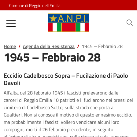
Salta al contenuto
Comune di Reggio nell'Emilia
Associazione Nazionale Partigiani d
Home
Agenda della Resistenza
1945 – Febbraio 28
1945 – Febbraio 28
Eccidio Cadelbosco Sopra – Fucilazione di Paolo
Davoli
All’alba del 28 febbraio 1945 i fascisti prelevarono dalle
carceri di Reggio Emilia 10 patrioti e li fucilarono nei pressi del
cimitero di Cadelbosco Sotto, sulla strada che porta a
Gualtieri. Non si conosce il motivo di questo ennesimo eccidio,
ma probabilmente i fascisti vollero vendicare alcuni loro
compagni, morti il 26 febbraio precedente, in seguito
all’azione di alcuni gappisti che, sulla stessa strada, avevano