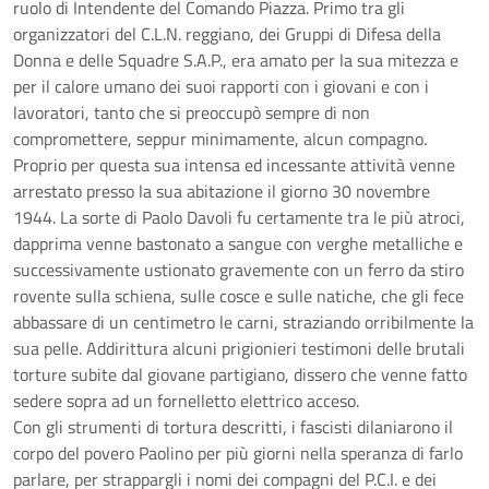
ruolo di Intendente del Comando Piazza. Primo tra gli
organizzatori del C.L.N. reggiano, dei Gruppi di Difesa della
Donna e delle Squadre S.A.P., era amato per la sua mitezza e
per il calore umano dei suoi rapporti con i giovani e con i
lavoratori, tanto che si preoccupò sempre di non
compromettere, seppur minimamente, alcun compagno.
Proprio per questa sua intensa ed incessante attività venne
arrestato presso la sua abitazione il giorno 30 novembre
1944. La sorte di Paolo Davoli fu certamente tra le più atroci,
dapprima venne bastonato a sangue con verghe metalliche e
successivamente ustionato gravemente con un ferro da stiro
rovente sulla schiena, sulle cosce e sulle natiche, che gli fece
abbassare di un centimetro le carni, straziando orribilmente la
sua pelle. Addirittura alcuni prigionieri testimoni delle brutali
torture subite dal giovane partigiano, dissero che venne fatto
sedere sopra ad un fornelletto elettrico acceso.
Con gli strumenti di tortura descritti, i fascisti dilaniarono il
corpo del povero Paolino per più giorni nella speranza di farlo
parlare, per strappargli i nomi dei compagni del P.C.I. e dei