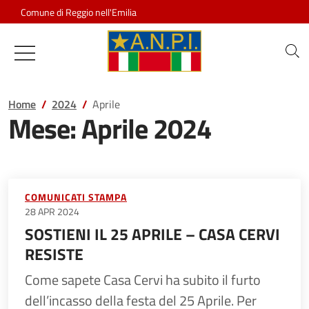
Salta al contenuto
Comune di Reggio nell'Emilia
Associazione Nazionale Partigiani d
Home
2024
Aprile
Mese:
Aprile 2024
COMUNICATI STAMPA
28 APR 2024
SOSTIENI IL 25 APRILE – CASA CERVI
RESISTE
Come sapete Casa Cervi ha subito il furto
dell’incasso della festa del 25 Aprile. Per