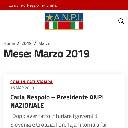
Salta al contenuto
Comune di Reggio nell'Emilia
Associazione Nazionale Partigiani d
Home
2019
Marzo
Mese:
Marzo 2019
COMUNICATI STAMPA
15 MAR 2019
Carla Nespolo – Presidente ANPI
NAZIONALE
“Dopo aver fatto infuriare i governi di
Slovenia e Croazia, l’on. Tajani torna a far