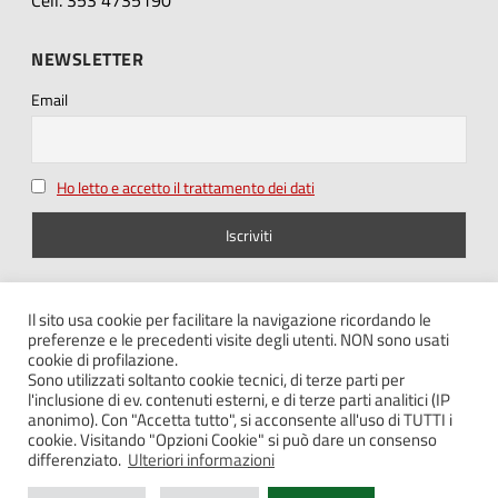
Cell. 353 4735190
NEWSLETTER
Email
Ho letto e accetto il trattamento dei dati
SEGUICI SU
Il sito usa cookie per facilitare la navigazione ricordando le
preferenze e le precedenti visite degli utenti. NON sono usati
cookie di profilazione.
Sono utilizzati soltanto cookie tecnici, di terze parti per
l'inclusione di ev. contenuti esterni, e di terze parti analitici (IP
anonimo). Con "Accetta tutto", si acconsente all'uso di TUTTI i
cookie. Visitando "Opzioni Cookie" si può dare un consenso
Note legali – Privacy
differenziato.
Ulteriori informazioni
Cookie policy