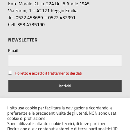
Ente Morale D.L. n. 224 Del 5 Aprile 1945
Via Farini, 1 – 42121 Reggio Emilia
Tel. 0522 453689 – 0522 432991
Cell. 353 4735190
NEWSLETTER
Email
Ho letto e accetto il trattamento dei dati
SEGUICI SU
Il sito usa cookie per facilitare la navigazione ricordando le
preferenze e le precedenti visite degli utenti. NON sono usati
cookie di profilazione.
Sono utilizzati soltanto cookie tecnici, di terze parti per
l'inclusione di ev. contenuti esterni, e di terze parti analitici (IP