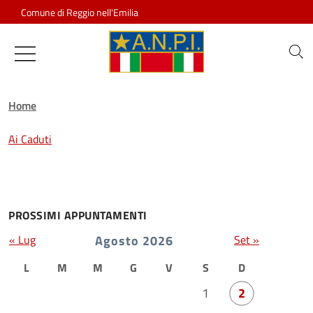
Salta al contenuto
Comune di Reggio nell'Emilia
Associazione Nazionale Partigiani d
Home
Ai Caduti
PROSSIMI APPUNTAMENTI
« Lug
Agosto 2026
Set »
L
M
M
G
V
S
D
1
2